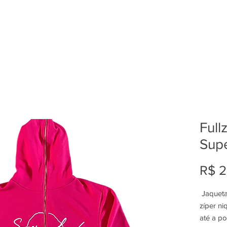
Full
Supe
R$ 
Jaqueta
zíper n
até a p