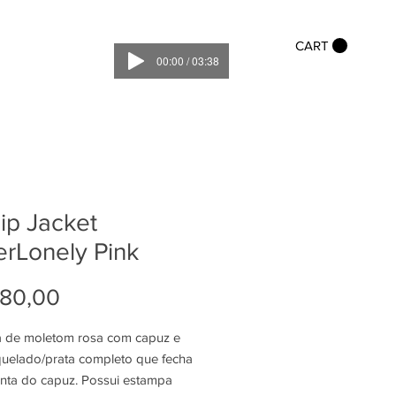
CART
00:00 / 03:38
zip Jacket
rLonely Pink
Preço
280,00
 de moletom rosa com capuz e
iquelado/prata completo que fecha
onta do capuz. Possui estampa