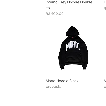
Visualização rápida
Inferno Grey Hoodie Double
T
Hem
P
R
Preço
R$ 400,00
Visualização rápida
Morto Hoodie Black
M
Esgotado
E