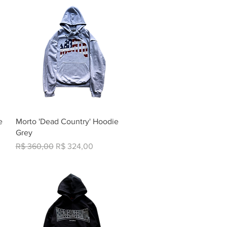
Visualização rápida
e
Morto 'Dead Country' Hoodie
Grey
Preço normal
Preço promocional
R$ 360,00
R$ 324,00