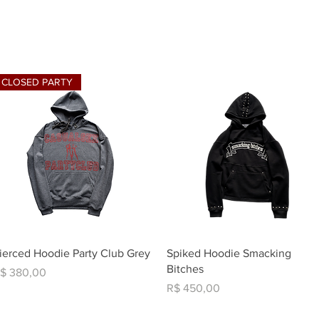
CLOSED PARTY
Visualização rápida
Visualização rápida
ierced Hoodie Party Club Grey
Spiked Hoodie Smacking
Bitches
reço
$ 380,00
Preço
R$ 450,00