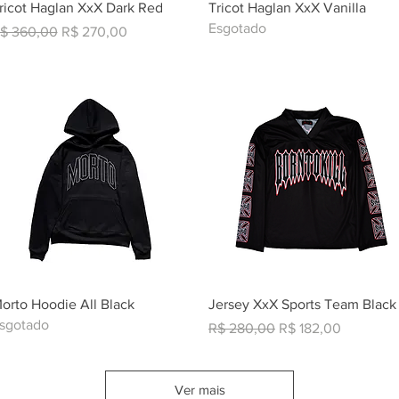
Visualização rápida
Visualização rápida
ricot Haglan XxX Dark Red
Tricot Haglan XxX Vanilla
Esgotado
reço normal
Preço promocional
$ 360,00
R$ 270,00
Visualização rápida
Visualização rápida
orto Hoodie All Black
Jersey XxX Sports Team Black
sgotado
Preço normal
Preço promocional
R$ 280,00
R$ 182,00
Ver mais