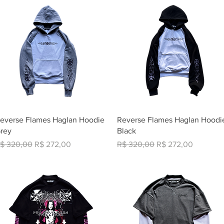
Visualização rápida
Visualização rápida
everse Flames Haglan Hoodie
Reverse Flames Haglan Hoodi
rey
Black
reço normal
Preço promocional
Preço normal
Preço promocional
$ 320,00
R$ 272,00
R$ 320,00
R$ 272,00