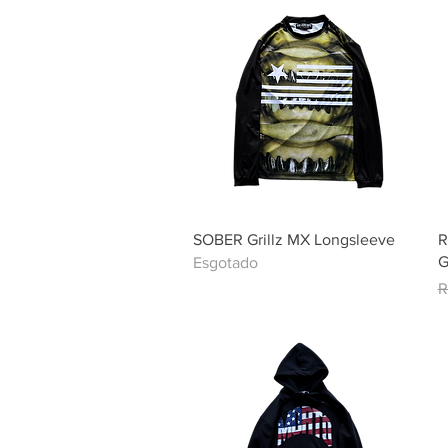
Visualização rápida
SOBER Grillz MX Longsleeve
R
G
Esgotado
P
R