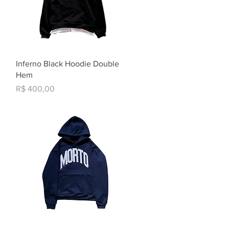
Visualização rápida
Inferno Black Hoodie Double
Hem
Preço
R$ 400,00