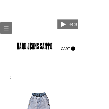
-03:38
CART