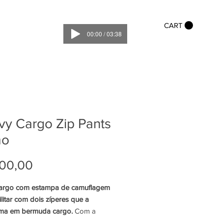
CART
00:00 / 03:38
y Cargo Zip Pants
mo
Preço
00,00
argo com estampa de camuflagem
litar com dois zíperes que a
rma em bermuda cargo.
Com a