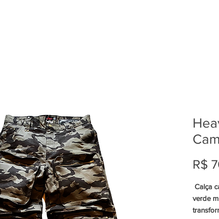
Heav
Ca
R$ 7
Calça c
verde mi
transfo