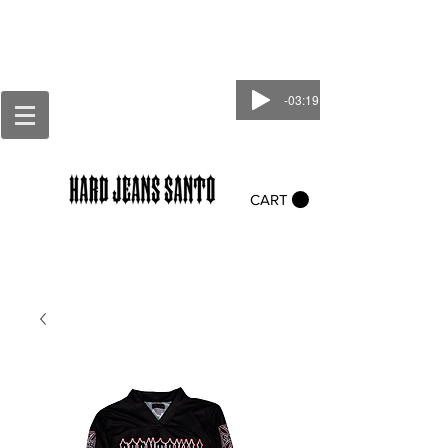
-03:19
CART