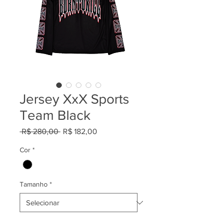
Jersey XxX Sports
Team Black
Preço
Preço
 R$ 280,00 
R$ 182,00
normal
promocional
Cor
*
Tamanho
*