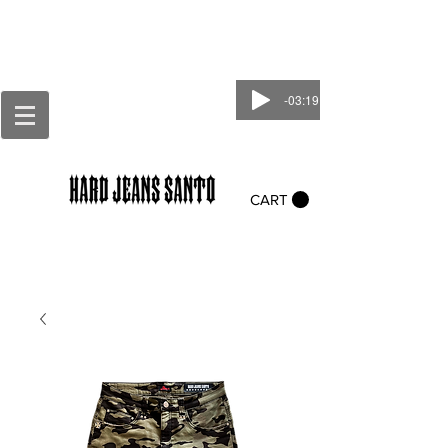
-03:19
CART