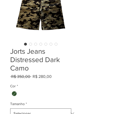
Jorts Jeans
Distressed Dark
Camo
Preço
Preço
 R$ 350,00 
R$ 280,00
normal
promocional
Cor
*
Tamanho
*