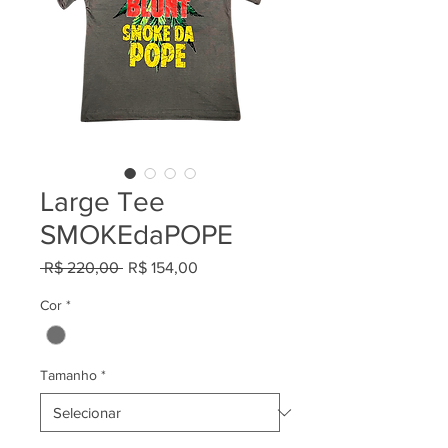
Large Tee
SMOKEdaPOPE
Preço
Preço
 R$ 220,00 
R$ 154,00
normal
promocional
Cor
*
Tamanho
*