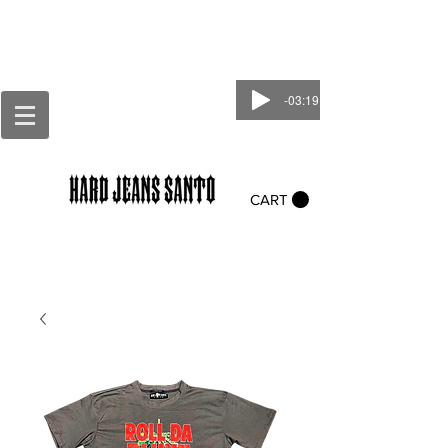
-03:19
CART