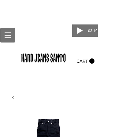
-03:19
CART