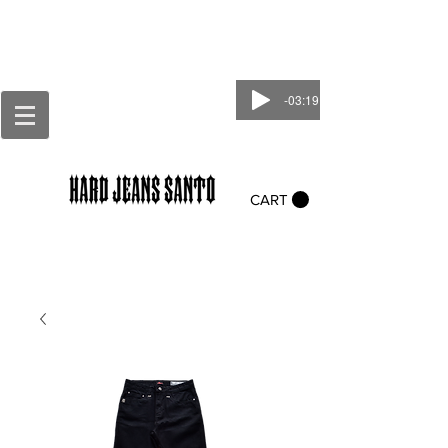
-03:19
CART