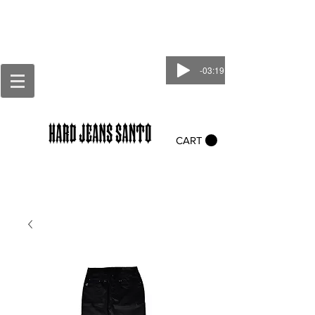
-03:19
CART