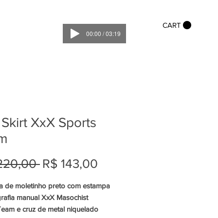
CART
00:00 / 03:19
 Skirt XxX Sports
m
Preço
Preço
220,00 
R$ 143,00
normal
promocional
ia de moletinho preto com estampa
grafia manual XxX Masochist
Team e cruz de metal niquelado