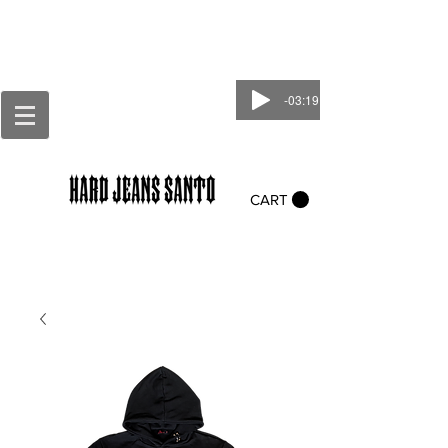
-03:19
CART