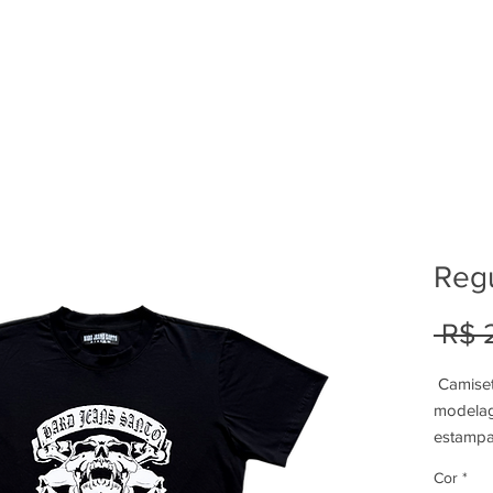
Regu
 R$ 
Camiset
modelag
estampa 
Tecido 
Cor
*
(algodão