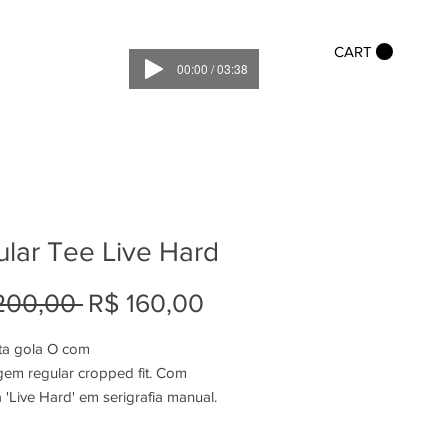
CART
00:00 / 03:38
lar Tee Live Hard
Preço
Preço
200,00 
R$ 160,00
normal
promocional
a gola O com
em regular cropped fit. Com
'Live Hard' em serigrafia manual.
de algodão penteado selecionado
 bio + anti peeling) mais leve.