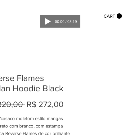
CART
00:00 / 03:19
erse Flames
lan Hoodie Black
Preço
Preço
320,00 
R$ 272,00
normal
promocional
/casaco moletom estilo mangas
preto com branco, com estampa
ica Reverse Flames de cor brilhante