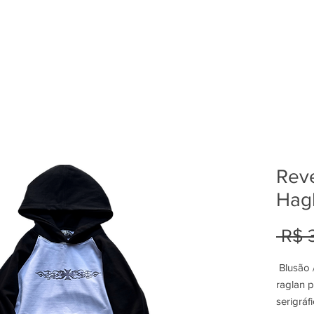
Rev
Hag
 R$ 
Blusão 
raglan 
serigráf