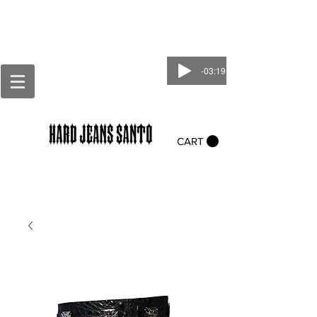
-03:19
CART