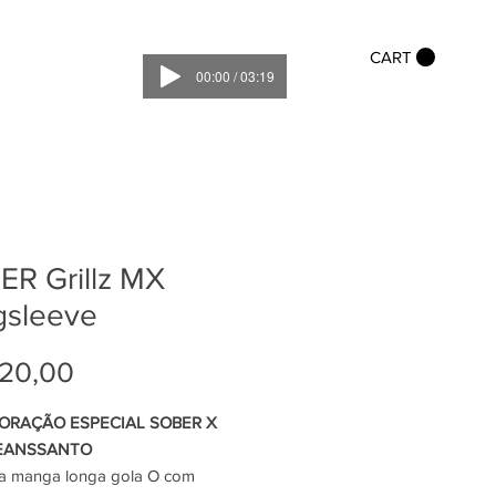
CART
00:00 / 03:19
ER Grillz MX
gsleeve
Preço
20,00
ORAÇÃO ESPECIAL SOBER X
EANSSANTO
a manga longa gola O com