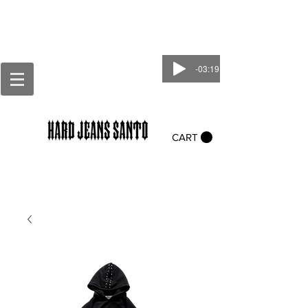
-03:19
CART