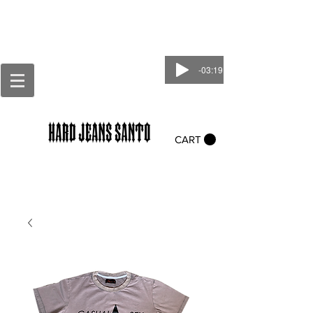
-03:19
CART