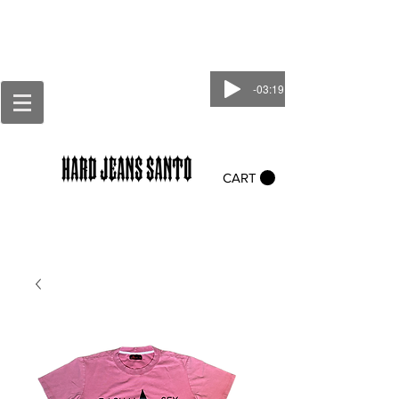
-03:19
CART