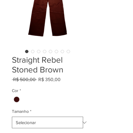
Straight Rebel
Stoned Brown
Preço
Preço
 R$ 500,00 
R$ 350,00
normal
promocional
Cor
*
Tamanho
*