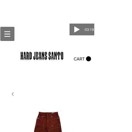
-03:19
CART