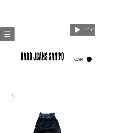
-03:19
CART