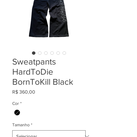
Sweatpants
HardToDie
BornToKill Black
Preço
R$ 360,00
Cor
*
Tamanho
*