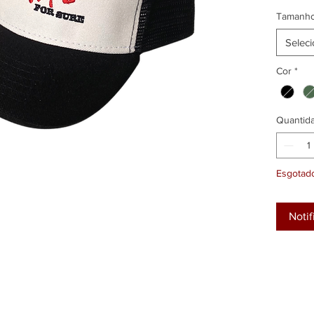
carrinho
Tamanh
Seleci
Cor
*
Quantid
Esgotad
Noti