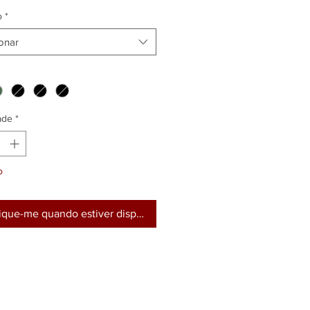
.
o
*
onar
ade
*
o
fique-me quando estiver disponível