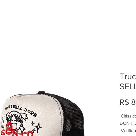
Truc
SEL
R$ 8
Clássic
DON'T 
Verifiqu