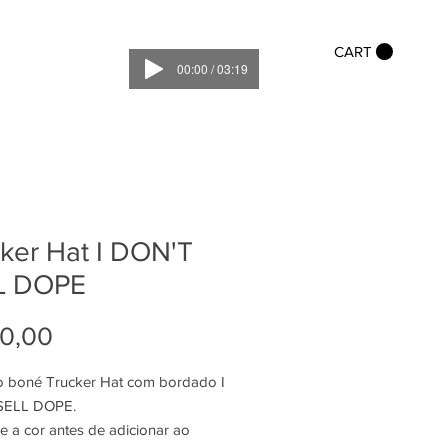
CART
00:00 / 03:19
ker Hat I DON'T
L DOPE
Preço
0,00
o boné Trucker Hat com bordado I
SELL DOPE.
e a cor antes de adicionar ao