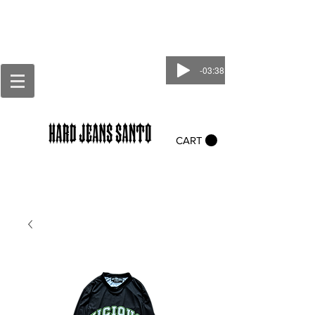
-03:38
CART