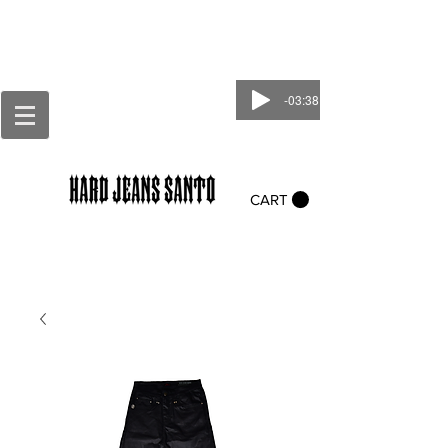
-03:38
CART